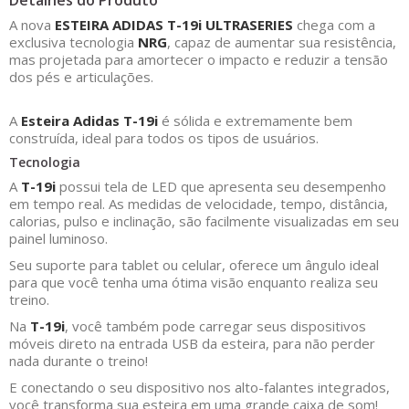
Detalhes do Produto
A nova
ESTEIRA ADIDAS T-19i ULTRASERIES
chega com a
exclusiva tecnologia
NRG
, capaz de aumentar sua resistência,
mas projetada para amortecer o impacto e reduzir a tensão
dos pés e articulações.
A
Esteira Adidas T-19i
é sólida e extremamente bem
construída, ideal para todos os tipos de usuários.
Tecnologia
A
T-19i
possui tela de LED que apresenta seu desempenho
em tempo real. As medidas de velocidade, tempo, distância,
calorias, pulso e inclinação, são facilmente visualizadas em seu
painel luminoso.
Seu suporte para tablet ou celular, oferece um ângulo ideal
para que você tenha uma ótima visão enquanto realiza seu
treino.
Na
T-19i
, você também pode carregar seus dispositivos
móveis direto na entrada USB da esteira, para não perder
nada durante o treino!
E conectando o seu dispositivo nos alto-falantes integrados,
você transforma sua esteira em uma grande caixa de som!