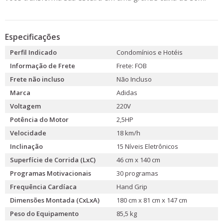
Especificações
Perfil Indicado
Condomínios e Hotéis
Informação de Frete
Frete: FOB
Frete não incluso
Não Incluso
Marca
Adidas
Voltagem
220V
Potência do Motor
2,5HP
Velocidade
18 km/h
Inclinação
15 Níveis Eletrônicos
Superfície de Corrida (LxC)
46 cm x 140 cm
Programas Motivacionais
30 programas
Frequência Cardíaca
Hand Grip
Dimensões Montada (CxLxA)
180 cm x 81 cm x 147 cm
Peso do Equipamento
85,5 kg