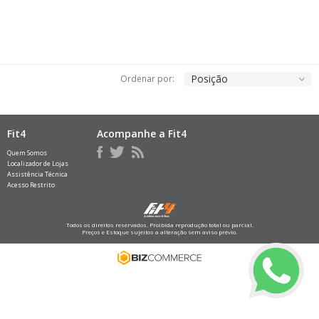
Posição
Ordenar por:
Fit4
Acompanhe a Fit4
Quem Somos
Localizador de Lojas
Assistência Técnica
Acesso Restrito
Todos os direitos reservados. Proibida reprodução total ou parcial.
Preços e Estoque sujeitos a alteração sem aviso prévio.