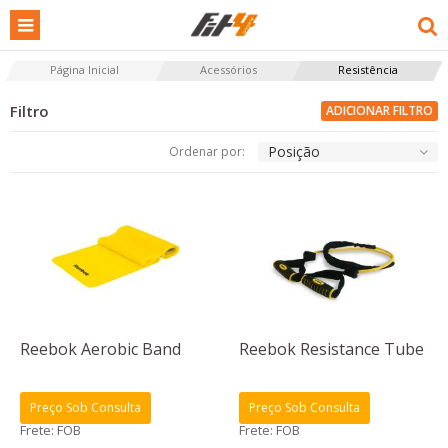
Página Inicial
Acessórios
Resistência
ADICIONAR FILTRO
Posição
Ordenar por:
Reebok Aerobic Band
Reebok Resistance Tube
Preço Sob Consulta
Preço Sob Consulta
Frete: FOB
Frete: FOB