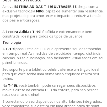
Detalhes do Produto
A nova
ESTEIRA ADIDAS T-19i ULTRASERIES
chega com a
exclusiva tecnologia
NRG
, capaz de aumentar sua resistência,
mas projetada para amortecer o impacto e reduzir a tensão
dos pés e articulações.
A
Esteira Adidas T-19i
é sólida e extremamente bem
construída, ideal para todos os tipos de usuários.
Tecnologia
A
T-19i
possui tela de LED que apresenta seu desempenho
em tempo real. As medidas de velocidade, tempo, distância,
calorias, pulso e inclinação, são facilmente visualizadas em seu
painel luminoso.
Seu suporte para tablet ou celular, oferece um ângulo ideal
para que você tenha uma ótima visão enquanto realiza seu
treino.
Na
T-19i
, você também pode carregar seus dispositivos
móveis direto na entrada USB da esteira, para não perder
nada durante o treino!
E conectando o seu dispositivo nos alto-falantes integrados,
você transforma sua esteira em uma grande caixa de som!