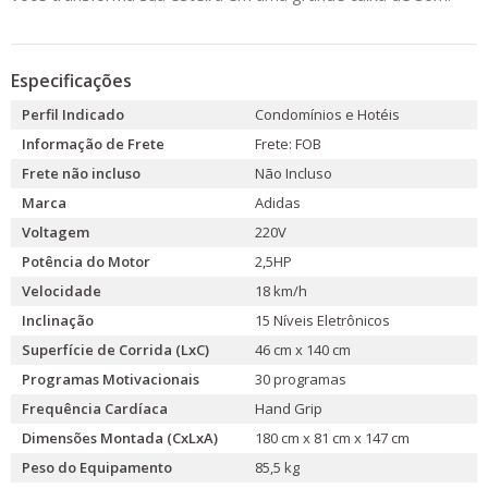
Especificações
Perfil Indicado
Condomínios e Hotéis
Informação de Frete
Frete: FOB
Frete não incluso
Não Incluso
Marca
Adidas
Voltagem
220V
Potência do Motor
2,5HP
Velocidade
18 km/h
Inclinação
15 Níveis Eletrônicos
Superfície de Corrida (LxC)
46 cm x 140 cm
Programas Motivacionais
30 programas
Frequência Cardíaca
Hand Grip
Dimensões Montada (CxLxA)
180 cm x 81 cm x 147 cm
Peso do Equipamento
85,5 kg