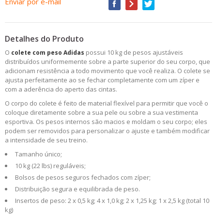
Enviar por e-mail
Detalhes do Produto
O
possui 10 kg de pesos ajustáveis
colete com peso Adidas
distribuídos uniformemente sobre a parte superior do seu corpo, que
adicionam resistência a todo movimento que você realiza. O colete se
ajusta perfeitamente ao se fechar completamente com um zíper e
com a aderência do aperto das cintas.
O corpo do colete é feito de material flexível para permitir que você o
coloque diretamente sobre a sua pele ou sobre a sua vestimenta
esportiva. Os pesos internos são macios e moldam o seu corpo; eles
podem ser removidos para personalizar o ajuste e também modificar
a intensidade de seu treino.
Tamanho único;
10 kg (22 lbs) reguláveis;
Bolsos de pesos seguros fechados com zíper;
Distribuição segura e equilibrada de peso.
Insertos de peso: 2 x 0,5 kg; 4 x 1,0 kg; 2 x 1,25 kg; 1 x 2,5 kg (total 10
kg)