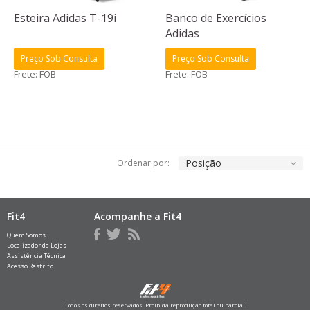
Esteira Adidas T-19i
Banco de Exercícios
Adidas
Preço Sob Consulta
Preço Sob Consulta
Frete: FOB
Frete: FOB
Posição
Ordenar por:
Fit4
Acompanhe a Fit4
Quem Somos
Localizador de Lojas
Assistência Técnica
Acesso Restrito
Todos os direitos reservados. Proibida reprodução total ou parcial.