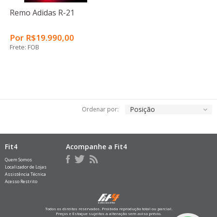
Remo Adidas R-21
Por
R$
19.990
,00
Frete: FOB
Posição
Ordenar por:
Fit4
Acompanhe a Fit4
Quem Somos
Localizador de Lojas
Assistência Técnica
Acesso Restrito
Todos os direitos reservados. Proibida reprodução total ou parcial.
Preços e Estoque sujeitos a alteração sem aviso prévio.