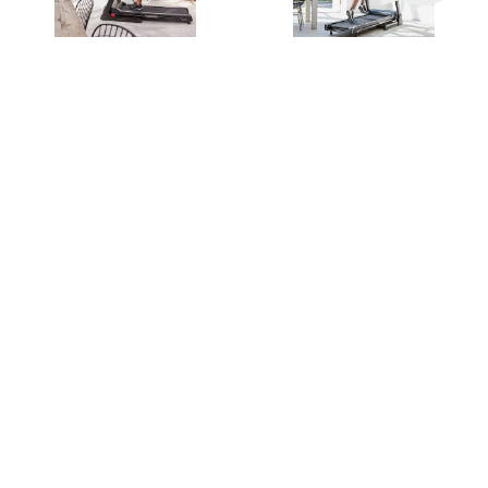
Esteira Reebok Astroride
Esteira Reebok Astroride
A4.0
A2.0
Por
R$
13.990
,00
Por
R$
11.990
,00
Frete: FOB
Frete: FOB
Esteira Titanium Fitness
Esteira Titanium Fitness
TP370
TP270
Preço Sob Consulta
Preço Sob Consulta