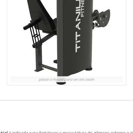
passe o mouse para ver em zoom
tial
é indicada para fortalecer a musculatura do gêmeos externo e in