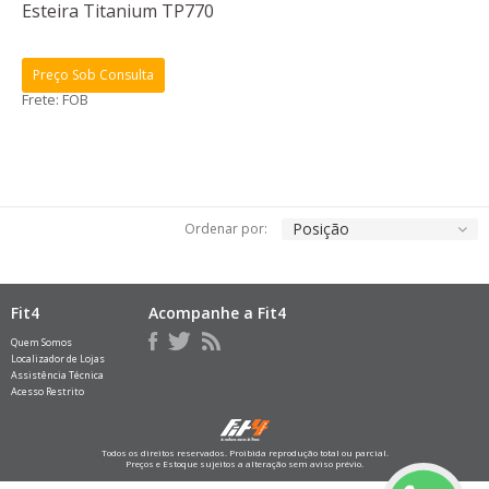
Esteira Titanium TP770
Preço Sob Consulta
Frete: FOB
Posição
Ordenar por:
Fit4
Acompanhe a Fit4
Quem Somos
Localizador de Lojas
Assistência Técnica
Acesso Restrito
Todos os direitos reservados. Proibida reprodução total ou parcial.
Preços e Estoque sujeitos a alteração sem aviso prévio.