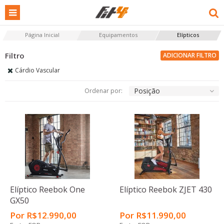
Página Inicial
Equipamentos
Elípticos
ADICIONAR FILTRO
Cárdio Vascular
Posição
Ordenar por:
Elíptico Reebok One
Elíptico Reebok ZJET 430
GX50
Por
R$
12.990
,00
Por
R$
11.990
,00