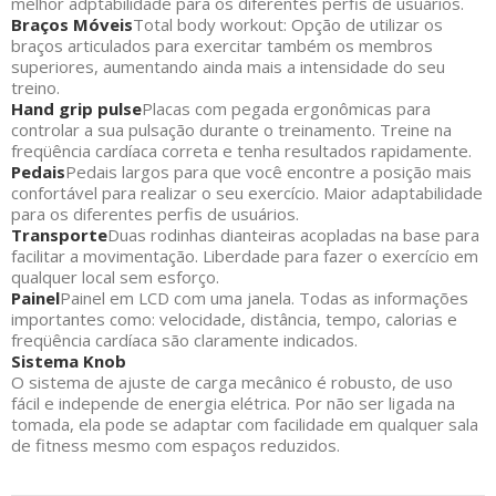
melhor adptabilidade para os diferentes perfis de usuários.
Braços Móveis
Total body workout: Opção de utilizar os
braços articulados para exercitar também os membros
superiores, aumentando ainda mais a intensidade do seu
treino.
Hand grip pulse
Placas com pegada ergonômicas para
controlar a sua pulsação durante o treinamento. Treine na
freqüência cardíaca correta e tenha resultados rapidamente.
Pedais
Pedais largos para que você encontre a posição mais
confortável para realizar o seu exercício. Maior adaptabilidade
para os diferentes perfis de usuários.
Transporte
Duas rodinhas dianteiras acopladas na base para
facilitar a movimentação. Liberdade para fazer o exercício em
qualquer local sem esforço.
Painel
Painel em LCD com uma janela. Todas as informações
importantes como: velocidade, distância, tempo, calorias e
freqüência cardíaca são claramente indicados.
Sistema Knob
O sistema de ajuste de carga mecânico é robusto, de uso
fácil e independe de energia elétrica. Por não ser ligada na
tomada, ela pode se adaptar com facilidade em qualquer sala
de fitness mesmo com espaços reduzidos.