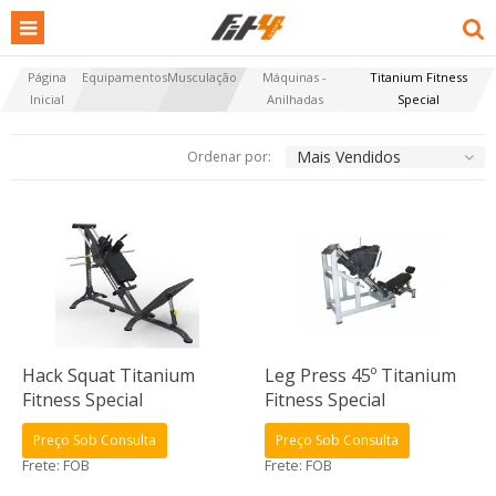
Página
Equipamentos
Musculação
Máquinas -
Titanium Fitness
Inicial
Anilhadas
Special
Mais Vendidos
Ordenar por:
Hack Squat Titanium
Leg Press 45º Titanium
Fitness Special
Fitness Special
Preço Sob Consulta
Preço Sob Consulta
Frete: FOB
Frete: FOB