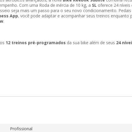
sempenho. Com uma Roda de inércia de 10 kg, a
SL
oferece 24 níveis 
sseio seja mais um passo para o seu novo condicionamento. Pedais l
ness App
, você pode adaptar e acompanhar seus treinos enquanto 
ew
.
 os
12 treinos pré-programados
da sua bike além de seus
24 níve
Profissional