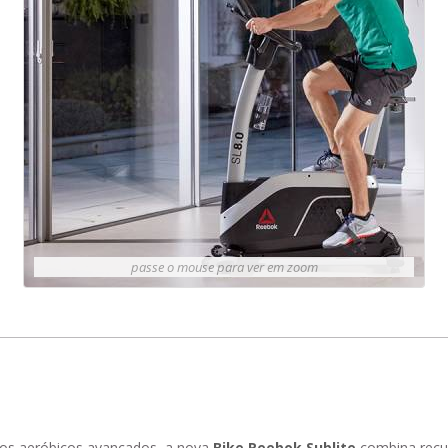
passe o mouse para ver em zoom
cios aeróbicos avançados, a nova
Bike Reebok Sublite
combina recu