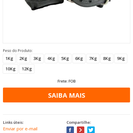
Peso do Produto
:
1Kg
2Kg
3Kg
4Kg
5Kg
6Kg
7Kg
8Kg
9Kg
10Kg
12Kg
Frete: FOB
Links úteis:
Compartilhe:
Enviar por e-mail