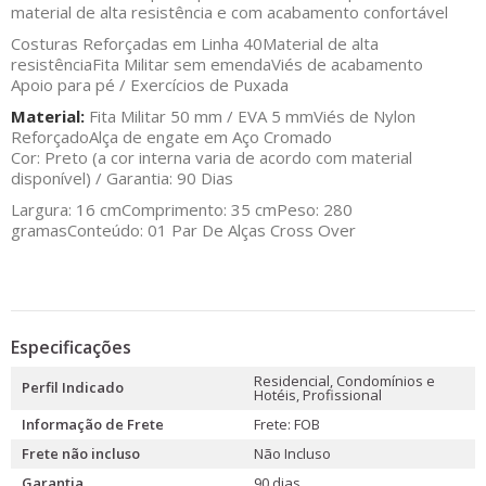
material de alta resistência e com acabamento confortável
Costuras Reforçadas em Linha 40
Material de alta
resistência
Fita Militar sem emenda
Viés de acabamento
Apoio para pé / Exercícios de Puxada
Material:
Fita Militar 50 mm / EVA 5 mm
Viés de Nylon
Reforçado
Alça de engate em Aço Cromado
Cor: Preto (a cor interna varia de acordo com material
disponível) / Garantia: 90 Dias
Largura: 16 cm
Comprimento: 35 cm
Peso: 280
gramas
Conteúdo: 01 Par De Alças Cross Over
Especificações
Residencial, Condomínios e
Perfil Indicado
Hotéis, Profissional
Informação de Frete
Frete: FOB
Frete não incluso
Não Incluso
Garantia
90 dias