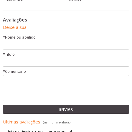
Avaliações
Deixe a sua
*
Nome ou apelido
*
Título
*
Comentário
ENVIAR
Últimas avaliações
(nenhuma avaliação)
← Seja o primeiro a avaliar este produto!